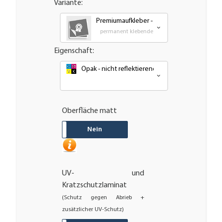
Variante:
Premiumaufkleber - wetterfest, UV-bestän
permanent klebende - Outdoor PVC Folie
Eigenschaft:
Opak - nicht reflektierend oder nachleuchtend
Oberfläche matt
JA
Nein
UV- und
Kratzschutzlaminat
(Schutz gegen Abrieb +
zusätzlicher UV-Schutz)