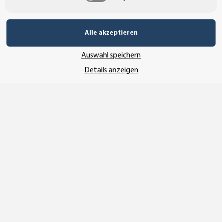
Alle akzeptieren
Auswahl speichern
Details anzeigen
Vertrag widerrufen
* Alle Preise inkl. gesetzlicher USt., zzgl.
Versand
© SEMPE GmbH
•
Copyright© 2025 SEMPE GmbH Wolmirstedt
Wir nutzen Trusted Shops als unabhängigen Dienstleister für die Einholung