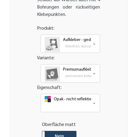
Schilder auf Wunsch auch mit 4
Bohrungen oder rückseitigen
Klebepunkten.
Produkt:
Aufkleber - gedruckt
Etiketten, Autoaufkleber, Transfer und Großf
Variante:
Premiumaufkleber - wetterfest, UV-best
permanent klebende - Outdoor PVC Folie
Eigenschaft:
Opak - nicht reflektierend oder nachleuchten
Oberfläche matt
JA
Nein