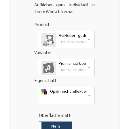
Aufkleber ganz individuell in
Ihrem Wunschformat.
Produkt:
Aufkleber - gedruckt
Etiketten, Autoaufkleber, Transfer und Großf
Variante:
Premiumaufkleber - wetterfest, UV-bestä
permanent klebende - Outdoor PVC Folie
Eigenschaft:
Opak - nicht reflektierend oder nachleuchten
Oberfläche matt
JA
Nein