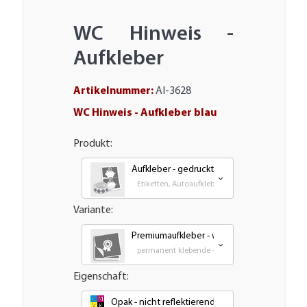
WC Hinweis -
Aufkleber
Artikelnummer:
AI-3628
WC Hinweis - Aufkleber blau
Produkt:
Aufkleber - gedruckt
Etiketten, Autoaufkleber, Transfer und Großfor
Variante:
Premiumaufkleber - wetterfest, UV-beständ
permanent klebende - Outdoor PVC Folie
Eigenschaft:
Opak - nicht reflektierend oder nachleuchtend