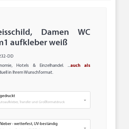
isschild, Damen WC
1 aufkleber weiß
232-DD
omie, Hotels & Einzelhandel. ...
auch als
duell in Ihrem Wunschformat.
 gedruckt
Autoaufkleber, Transfer und Großformatdruck
kleber - wetterfest, UV-beständig