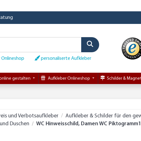
eratung
 Onlineshop
personaliserte Aufkleber
online gestalten
Aufkleber Onlineshop
Schilder & Magnet
eis und Verbotsaufkleber
Aufkleber & Schilder für den ge
 und Duschen
WC Hinweisschild, Damen WC Piktogramm1