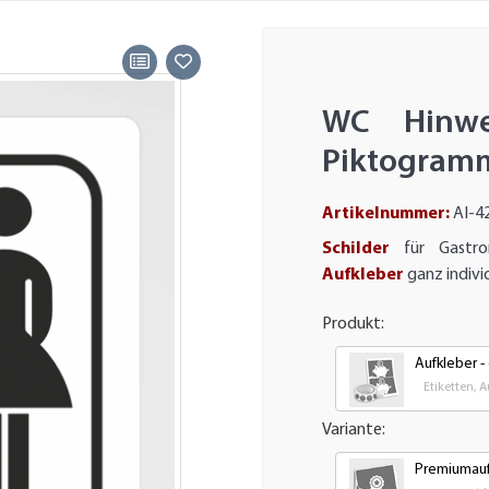
WC Hinwe
Piktogramm
Artikelnummer:
AI-4
Schilder
für Gastron
Aufkleber
ganz indivi
Produkt:
Aufkleber -
Etiketten, 
Variante:
Premiumauf