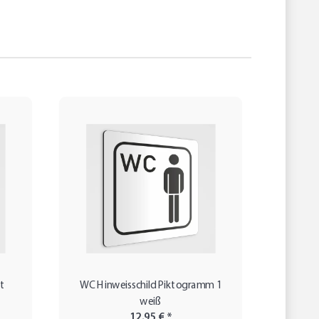
t
WC Hinweisschild Piktogramm 1
DUSCH
weiß
12,95 €
*