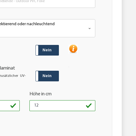
ebende - Outdoor PVC Folie
flektierend oder nachleuchtend
JA
Nein
laminat
JA
Nein
usätzlicher UV-
Höhe in cm