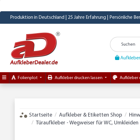
Produktion in Deutschland | 25 Jahre Erfahrung | Persönliche B
Aufkleber
Folienplot
Aufkleber drucken lassen
Aufkleber 
Startseite
Aufkleber & Etiketten Shop
Hinw
Türaufkleber - Wegweiser für WC, Umkleiden