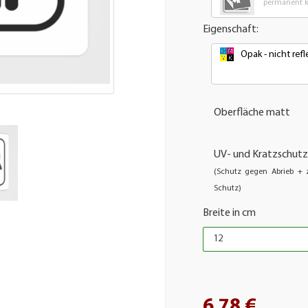
permanent kl
Eigenschaft:
Opak - nicht re
Oberfläche matt
UV- und Kratzschutz
(Schutz gegen Abrieb + z
Schutz)
Breite in cm
6,78 €