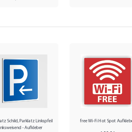
atz Schild, Parklatz Linkspfeil
free Wi-Fi Hot Spot Aufkleb
linksweisend - Aufkleber