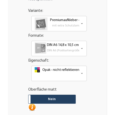
Variante:
Premiumaufkleber - wetterfest, UV-beständ
mit extra Schutzlaminat für bestmöglichen UV
Formate:
DIN A6 14,8 x 10,5 cm
DIN A6 (Postkartengröße)
Eigenschaft:
Opak - nicht reflektierend oder nachleuchtend
Oberfläche matt
JA
Nein