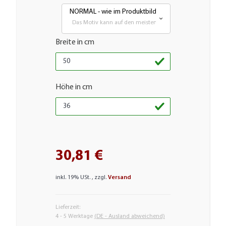
NORMAL - wie im Produktbild
Das Motiv kann auf den meisten glatten Flächen aufgebra
Breite in cm
Höhe in cm
30,81 €
inkl. 19% USt. , zzgl.
Versand
Lieferzeit:
4 - 5 Werktage
(DE - Ausland abweichend)