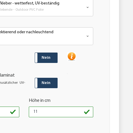
kleber - wetterfest, UV-beständig
ebende - Outdoor PVC Folie
flektierend oder nachleuchtend
JA
Nein
laminat
JA
Nein
usätzlicher UV-
Höhe in cm