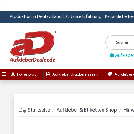
Produktion in Deutschland | 25 Jahre Erfahrung | Persönliche B
Aufkleber
Folienplot
Aufkleber drucken lassen
Aufkleber 
Startseite
Aufkleber & Etiketten Shop
Hinw