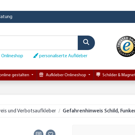
eratung
 Onlineshop
personaliserte Aufkleber
online gestalten
Aufkleber Onlineshop
Schilder & Magnet
eis und Verbotsaufkleber
Gefahrenhinweis Schild, Funke