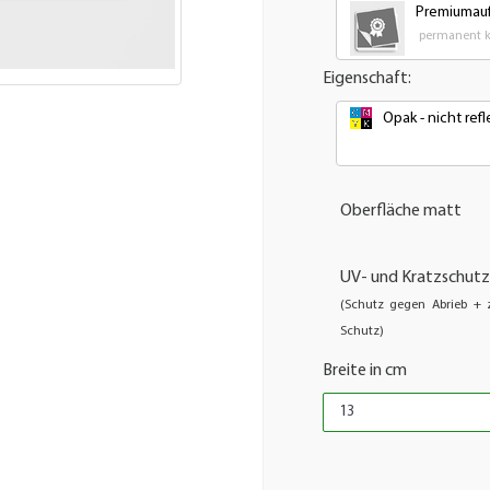
Premiumauf
permanent kl
Eigenschaft:
Opak - nicht re
Oberfläche matt
UV- und Kratzschutz
(Schutz gegen Abrieb + z
Schutz)
Breite in cm