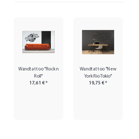
Wandtattoo "Rock n
Wandtattoo "New
Roll"
York Rio Tokio"
17,61 €
*
19,75 €
*